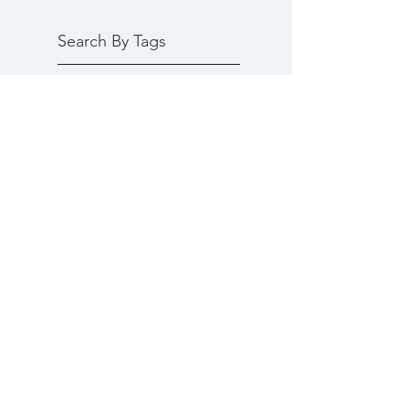
Search By Tags
まだタグはありません。
近日公開予定
その他のカテゴリーの記事を見まし
ょう。
Copyright© chakka-chakka.jp All
Rights Reserved.