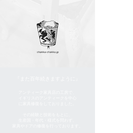
『また百年続きますように』
アンティーク家具店の工房で、
イギリスのアンティークを中心
に
家具修復をしておりました。
その経験と技術をもとに、
生
産
国・年代・様式を問わず、
家具
や
ドア
の修復を行っており
ます。