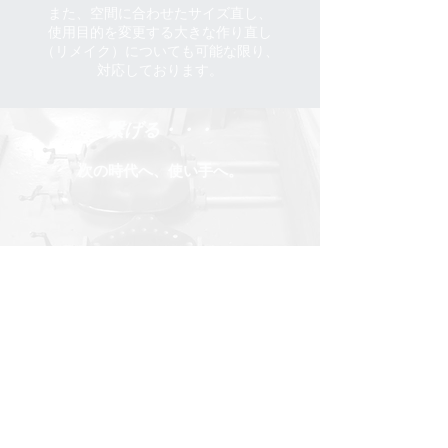
また、
空間に合わせた
サイズ
直し、
使用目的を変更する
大きな作り直し
（リメイク）
に
ついても
可能な限り、
対応しております。
繋げる・・・
​次の時代へ、使い手へ。